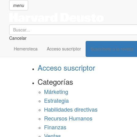
menu
Search
Cancelar
Pasar
SECCIONES
al
Hemeroteca
Acceso suscriptor
Suscríbete a la revista
Suscríbete a Harvard Deusto
contenido
principal
Acceso suscriptor
Categorías
Márketing
Estrategia
Habilidades directivas
Recursos Humanos
Finanzas
Ventas