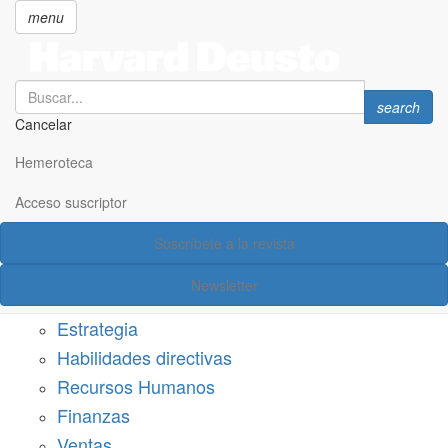
menu
Search
Search
search
Cancelar
Pasar
SECCIONES
al
Hemeroteca
Suscríbete a Harvard Deusto
contenido
principal
Acceso suscriptor
Acceso suscriptor
Suscríbete a la revista
Categorías
Newsletter
Márketing
Estrategia
Habilidades directivas
Recursos Humanos
Finanzas
Ventas