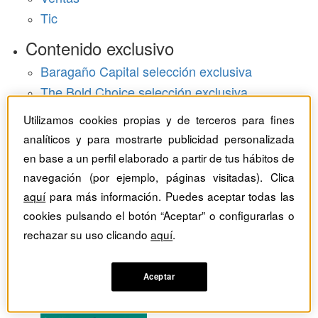
Tic
Contenido exclusivo
Baragaño Capital selección exclusiva
The Bold Choice selección exclusiva
Top Employers selección exclusiva
Utilizamos cookies propias y de terceros para fines
Hemeroteca
analíticos y para mostrarte publicidad personalizada
en base a un perfil elaborado a partir de tus hábitos de
Monográficos
navegación (por ejemplo, páginas visitadas). Clica
aquí
para más información. Puedes aceptar todas las
Dossieres
cookies pulsando el botón “Aceptar” o configurarlas o
rechazar su uso clicando
aquí
.
Revistas del mes
Aceptar