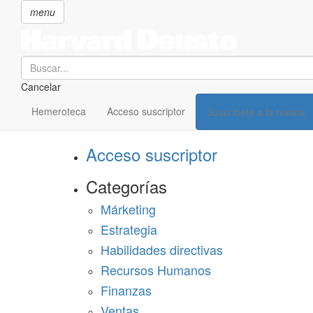
menu
Search
Cancelar
Pasar
SECCIONES
al
Hemeroteca
Acceso suscriptor
Suscríbete a la revista
Suscríbete a Harvard Deusto
contenido
principal
Acceso suscriptor
Categorías
Márketing
Estrategia
Habilidades directivas
Recursos Humanos
Finanzas
Ventas