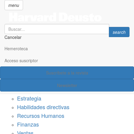
menu
Search
Search
search
Cancelar
Pasar
SECCIONES
al
Hemeroteca
Suscríbete a Harvard Deusto
contenido
principal
Acceso suscriptor
Acceso suscriptor
Suscríbete a la revista
Categorías
Newsletter
Márketing
Estrategia
Habilidades directivas
Recursos Humanos
Finanzas
Ventas