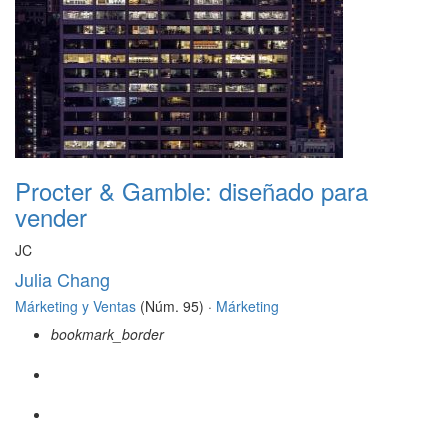
Procter & Gamble: diseñado para
vender
JC
Julia Chang
Márketing y Ventas
(Núm. 95) ·
Márketing
bookmark_border