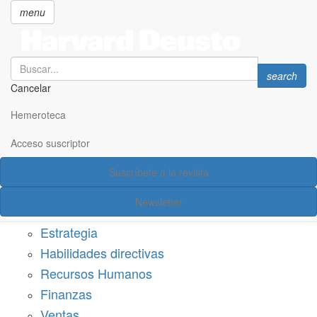
menu
Search
Search
search
Cancelar
Pasar
SECCIONES
al
Hemeroteca
Suscríbete a Harvard Deusto
contenido
principal
Acceso suscriptor
Acceso suscriptor
Suscríbete a la revista
Categorías
Newsletter
Márketing
Estrategia
Habilidades directivas
Recursos Humanos
Finanzas
Ventas