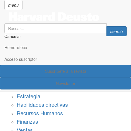
menu
Search
Search
search
Cancelar
Pasar
SECCIONES
al
Hemeroteca
Suscríbete a Harvard Deusto
contenido
principal
Acceso suscriptor
Acceso suscriptor
Suscríbete a la revista
Categorías
Newsletter
Márketing
Estrategia
Habilidades directivas
Recursos Humanos
Finanzas
Ventas