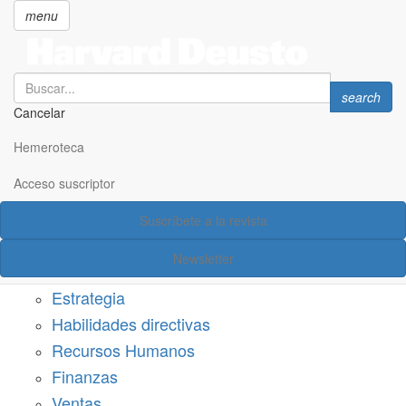
menu
Search
Search
search
Cancelar
Pasar
SECCIONES
al
Hemeroteca
Suscríbete a Harvard Deusto
contenido
principal
Acceso suscriptor
Acceso suscriptor
Suscríbete a la revista
Categorías
Newsletter
Márketing
Estrategia
Habilidades directivas
Recursos Humanos
Finanzas
Ventas