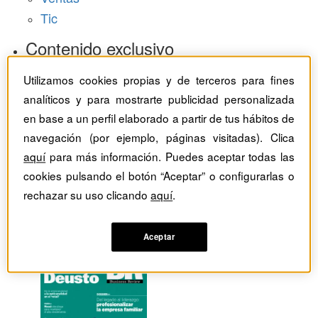
Tic
Contenido exclusivo
Baragaño Capital selección exclusiva
Utilizamos cookies propias y de terceros para fines
The Bold Choice selección exclusiva
analíticos y para mostrarte publicidad personalizada
Top Employers selección exclusiva
en base a un perfil elaborado a partir de tus hábitos de
navegación (por ejemplo, páginas visitadas). Clica
Hemeroteca
aquí
para más información. Puedes aceptar todas las
Monográficos
cookies pulsando el botón “Aceptar” o configurarlas o
rechazar su uso clicando
aquí
.
Dossieres
Revistas del mes
Aceptar