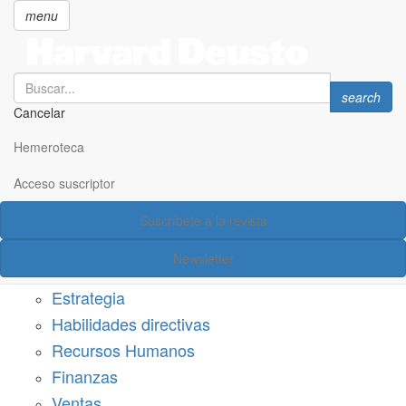
menu
Search
Search
search
Cancelar
Pasar
SECCIONES
al
Hemeroteca
Suscríbete a Harvard Deusto
contenido
principal
Acceso suscriptor
Acceso suscriptor
Suscríbete a la revista
Categorías
Newsletter
Márketing
Estrategia
Habilidades directivas
Recursos Humanos
Finanzas
Ventas