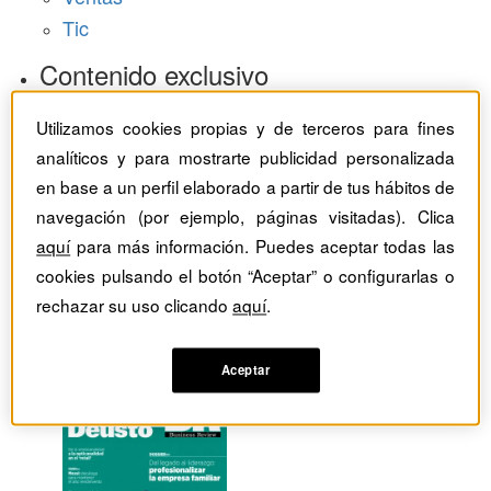
Tic
Contenido exclusivo
Baragaño Capital selección exclusiva
Utilizamos cookies propias y de terceros para fines
The Bold Choice selección exclusiva
analíticos y para mostrarte publicidad personalizada
Top Employers selección exclusiva
en base a un perfil elaborado a partir de tus hábitos de
Hemeroteca
navegación (por ejemplo, páginas visitadas). Clica
aquí
para más información. Puedes aceptar todas las
Monográficos
cookies pulsando el botón “Aceptar” o configurarlas o
rechazar su uso clicando
aquí
.
Dossieres
Revistas del mes
Aceptar