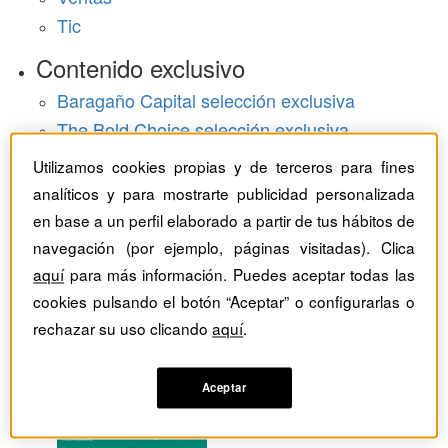
Tic
Contenido exclusivo
Baragaño Capital selección exclusiva
The Bold Choice selección exclusiva
Top Employers selección exclusiva
Utilizamos cookies propias y de terceros para fines
analíticos y para mostrarte publicidad personalizada
Hemeroteca
en base a un perfil elaborado a partir de tus hábitos de
Monográficos
navegación (por ejemplo, páginas visitadas). Clica
aquí
para más información. Puedes aceptar todas las
Dossieres
cookies pulsando el botón “Aceptar” o configurarlas o
rechazar su uso clicando
aquí
.
Revistas del mes
Aceptar