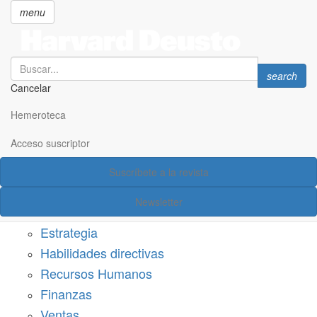
menu
Search
Search
search
Cancelar
Pasar
SECCIONES
al
Hemeroteca
Suscríbete a Harvard Deusto
contenido
principal
Acceso suscriptor
Acceso suscriptor
Suscríbete a la revista
Categorías
Newsletter
Márketing
Estrategia
Habilidades directivas
Recursos Humanos
Finanzas
Ventas