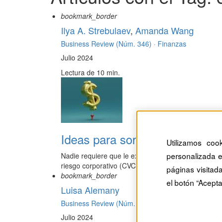
bookmark_border
Ilya A. Strebulaev
,
Amanda Wang
Business Review (Núm. 346) ·
Finanzas
Julio 2024
Lectura de 10 min.
Ideas para sortear los peligros 
Utilizamos coo
personalizada e
Nadie requiere que le expliquen hasta qué punto re
riesgo corporativo (CVC: corpo...
páginas visitad
bookmark_border
el botón “Acepta
Luisa Alemany
Business Review (Núm. 346) ·
Finanzas
Julio 2024