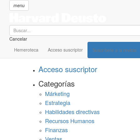
menu
Search
Cancelar
Pasar
SECCIONES
al
Hemeroteca
Acceso suscriptor
Suscríbete a la revista
Suscríbete a Harvard Deusto
contenido
principal
Acceso suscriptor
Categorías
Márketing
Estrategia
Habilidades directivas
Recursos Humanos
Finanzas
Ventas