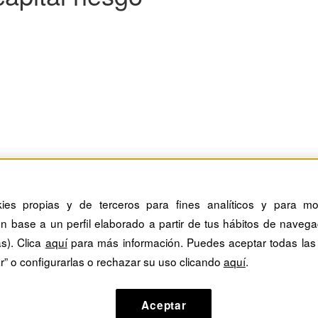
del capital riesgo corporativo
kies propias y de terceros para fines analíticos y para mos
n base a un perfil elaborado a partir de tus hábitos de navega
sulta crucial la innovación para la supervivencia de una empresa en u
as). Clica
aquí
para más información. Puedes aceptar todas las
r” o configurarlas o rechazar su uso clicando
aquí
.
Aceptar