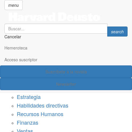
menu
Search
Search
search
Cancelar
Pasar
SECCIONES
al
Hemeroteca
Suscríbete a Harvard Deusto
contenido
principal
Acceso suscriptor
Acceso suscriptor
Suscríbete a la revista
Categorías
Newsletter
Márketing
Estrategia
Habilidades directivas
Recursos Humanos
Finanzas
Ventas