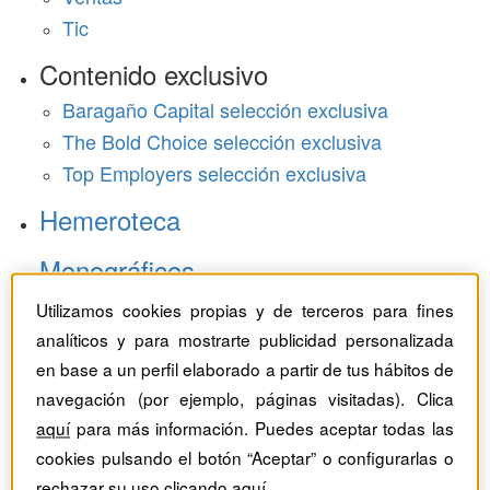
Tic
Contenido exclusivo
Baragaño Capital selección exclusiva
The Bold Choice selección exclusiva
Top Employers selección exclusiva
Hemeroteca
Monográficos
Utilizamos cookies propias y de terceros para fines
Dossieres
analíticos y para mostrarte publicidad personalizada
Revistas del mes
en base a un perfil elaborado a partir de tus hábitos de
navegación (por ejemplo, páginas visitadas). Clica
aquí
para más información. Puedes aceptar todas las
cookies pulsando el botón “Aceptar” o configurarlas o
rechazar su uso clicando
aquí
.