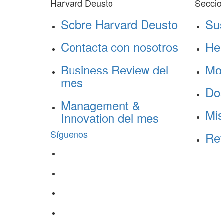
Harvard Deusto
Secci
Sobre Harvard Deusto
Su
Contacta con nosotros
He
Business Review del
Mo
mes
Do
Management &
Mis
Innovation del mes
Síguenos
Re