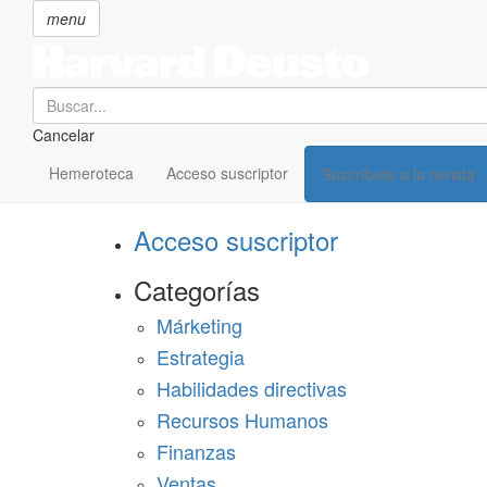
menu
Search
Cancelar
Pasar
SECCIONES
al
Hemeroteca
Acceso suscriptor
Suscríbete a la revista
Suscríbete a Harvard Deusto
contenido
principal
Acceso suscriptor
Categorías
Márketing
Estrategia
Habilidades directivas
Recursos Humanos
Finanzas
Ventas