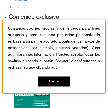
Tic
Contenido exclusivo
Baragaño Capital selección exclusiva
Utilizamos cookies propias y de terceros para fines
The Bold Choice selección exclusiva
analíticos y para mostrarte publicidad personalizada
Top Employers selección exclusiva
en base a un perfil elaborado a partir de tus hábitos de
Hemeroteca
navegación (por ejemplo, páginas visitadas). Clica
aquí
para más información. Puedes aceptar todas las
Monográficos
cookies pulsando el botón “Aceptar” o configurarlas o
rechazar su uso clicando
aquí
.
Dossieres
Revistas del mes
Aceptar