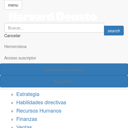
menu
Search
Search
search
Cancelar
Pasar
SECCIONES
al
Hemeroteca
Suscríbete a Harvard Deusto
contenido
principal
Acceso suscriptor
Acceso suscriptor
Suscríbete a la revista
Categorías
Newsletter
Márketing
Estrategia
Habilidades directivas
Recursos Humanos
Finanzas
Ventas