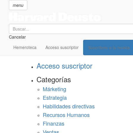
menu
Search
Cancelar
Pasar
SECCIONES
al
Hemeroteca
Acceso suscriptor
Suscríbete a la revista
Suscríbete a Harvard Deusto
contenido
principal
Acceso suscriptor
Categorías
Márketing
Estrategia
Habilidades directivas
Recursos Humanos
Finanzas
Ventas