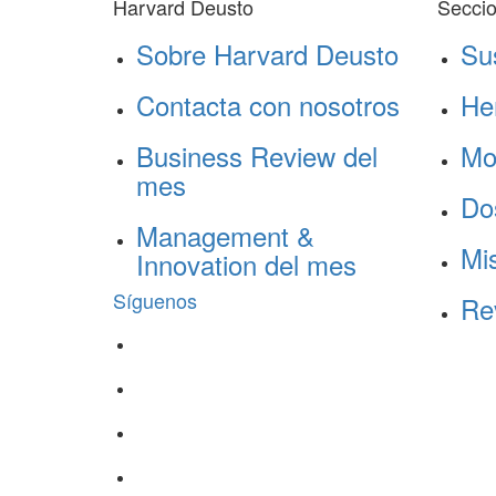
Harvard Deusto
Secci
Sobre Harvard Deusto
Su
Contacta con nosotros
He
Business Review del
Mo
mes
Do
Management &
Mis
Innovation del mes
Síguenos
Re