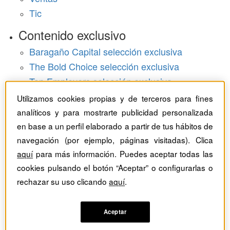
Tic
Contenido exclusivo
Baragaño Capital selección exclusiva
The Bold Choice selección exclusiva
Top Employers selección exclusiva
Utilizamos cookies propias y de terceros para fines
Hemeroteca
analíticos y para mostrarte publicidad personalizada
Monográficos
en base a un perfil elaborado a partir de tus hábitos de
navegación (por ejemplo, páginas visitadas). Clica
Dossieres
aquí
para más información. Puedes aceptar todas las
cookies pulsando el botón “Aceptar” o configurarlas o
Revistas del mes
rechazar su uso clicando
aquí
.
Aceptar