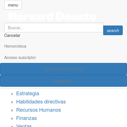
menu
Search
Search
search
Cancelar
Pasar
SECCIONES
al
Hemeroteca
Suscríbete a Harvard Deusto
contenido
principal
Acceso suscriptor
Acceso suscriptor
Suscríbete a la revista
Categorías
Newsletter
Márketing
Estrategia
Habilidades directivas
Recursos Humanos
Finanzas
Ventas