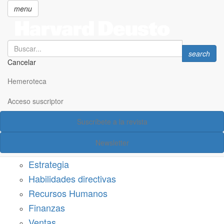
menu
Search
Search
search
Cancelar
Pasar
SECCIONES
al
Hemeroteca
Suscríbete a Harvard Deusto
contenido
principal
Acceso suscriptor
Acceso suscriptor
Suscríbete a la revista
Categorías
Newsletter
Márketing
Estrategia
Habilidades directivas
Recursos Humanos
Finanzas
Ventas