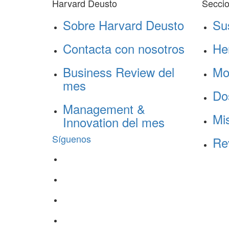
Harvard Deusto
Secci
Sobre Harvard Deusto
Su
Contacta con nosotros
He
Business Review del
Mo
mes
Do
Management &
Mis
Innovation del mes
Síguenos
Re