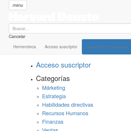
menu
Search
Cancelar
Pasar
SECCIONES
al
Hemeroteca
Acceso suscriptor
Suscríbete a la revista
Suscríbete a Harvard Deusto
contenido
principal
Acceso suscriptor
Categorías
Márketing
Estrategia
Habilidades directivas
Recursos Humanos
Finanzas
Ventas