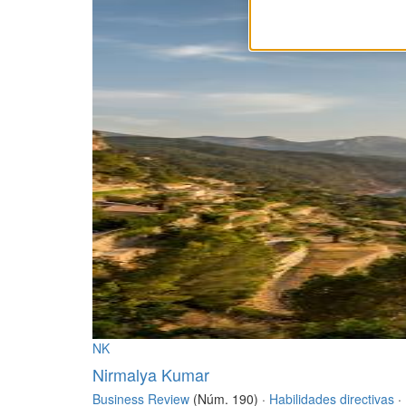
NK
Nirmalya Kumar
Business Review
(Núm. 190) ·
Habilidades directivas
·