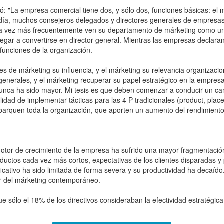
 "La empresa comercial tiene dos, y sólo dos, funciones básicas: el má
 día, muchos consejeros delegados y directores generales de empresa
ada vez más frecuentemente ven su departamento de márketing como u
legar a convertirse en director general. Mientras las empresas declar
 funciones de la organización.
s de márketing su influencia, y el márketing su relevancia organizac
 generales, y el márketing recuperar su papel estratégico en la empres
 nunca ha sido mayor. Mi tesis es que deben comenzar a conducir un ca
lidad de implementar tácticas para las 4 P tradicionales (product, plac
 abarquen toda la organización, que aporten un aumento del rendimiento
otor de crecimiento de la empresa ha sufrido una mayor fragmentación
productos cada vez más cortos, expectativas de los clientes disparadas
ificativo ha sido limitada de forma severa y su productividad ha dec
or del márketing contemporáneo.
e sólo el 18% de los directivos consideraban la efectividad estratégi