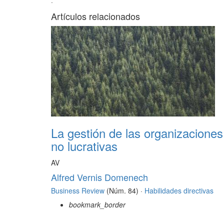
·
Artículos relacionados
La gestión de las organizaciones
no lucrativas
AV
Alfred Vernis Domenech
Business Review
(Núm. 84) ·
Habilidades directivas
bookmark_border