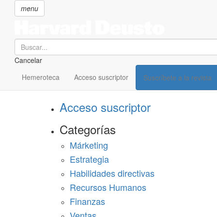
menu
Search
Cancelar
Pasar
SECCIONES
al
Hemeroteca
Acceso suscriptor
Suscríbete a la revista
Suscríbete a Harvard Deusto
contenido
principal
Acceso suscriptor
Categorías
Márketing
Estrategia
Habilidades directivas
Recursos Humanos
Finanzas
Ventas