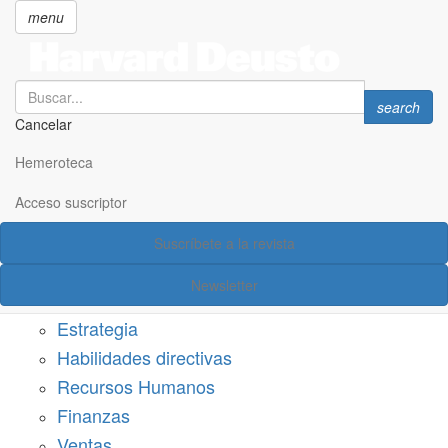
menu
Search
Search
search
Cancelar
Pasar
SECCIONES
al
Hemeroteca
Suscríbete a Harvard Deusto
contenido
principal
Acceso suscriptor
Acceso suscriptor
Suscríbete a la revista
Categorías
Newsletter
Márketing
Estrategia
Habilidades directivas
Recursos Humanos
Finanzas
Ventas