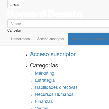
menu
Search
Cancelar
Pasar
SECCIONES
al
Hemeroteca
Acceso suscriptor
Suscríbete a la revista
Suscríbete a Harvard Deusto
contenido
principal
Acceso suscriptor
Categorías
Márketing
Estrategia
Habilidades directivas
Recursos Humanos
Finanzas
Ventas