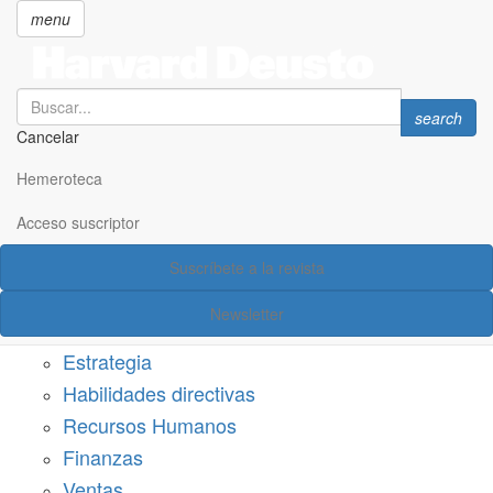
menu
Search
Search
search
Cancelar
Pasar
SECCIONES
al
Hemeroteca
Suscríbete a Harvard Deusto
contenido
principal
Acceso suscriptor
Acceso suscriptor
Suscríbete a la revista
Categorías
Newsletter
Márketing
Estrategia
Habilidades directivas
Recursos Humanos
Finanzas
Ventas