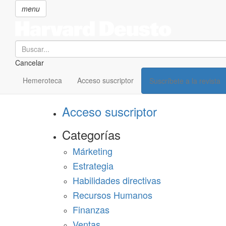
menu
Search
Cancelar
Pasar
SECCIONES
al
Hemeroteca
Acceso suscriptor
Suscríbete a la revista
Suscríbete a Harvard Deusto
contenido
principal
Acceso suscriptor
Categorías
Márketing
Estrategia
Habilidades directivas
Recursos Humanos
Finanzas
Ventas