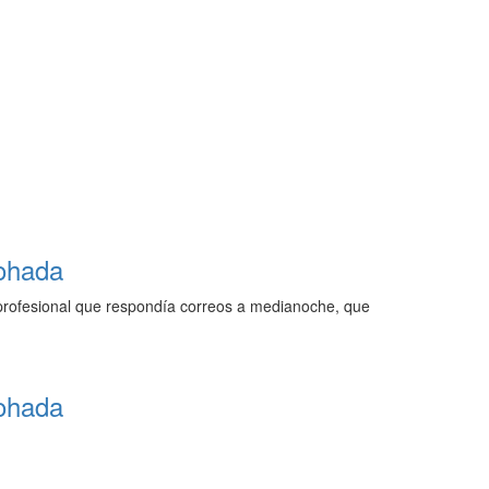
mohada
e profesional que respondía correos a medianoche, que
mohada