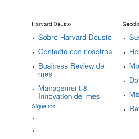
Harvard Deusto
Secci
Sobre Harvard Deusto
Su
Contacta con nosotros
He
Business Review del
Mo
mes
Do
Management &
Mis
Innovation del mes
Síguenos
Re