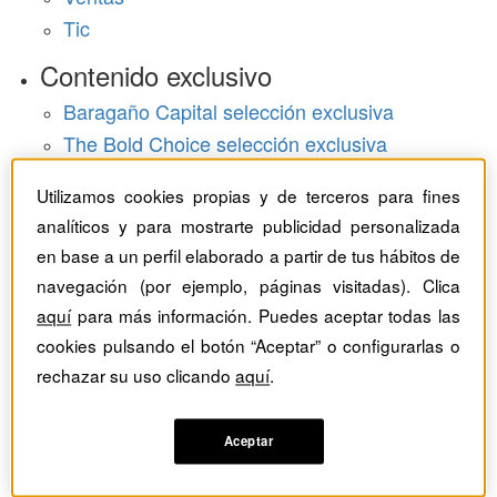
Tic
Contenido exclusivo
Baragaño Capital selección exclusiva
The Bold Choice selección exclusiva
Top Employers selección exclusiva
Utilizamos cookies propias y de terceros para fines
Hemeroteca
analíticos y para mostrarte publicidad personalizada
en base a un perfil elaborado a partir de tus hábitos de
Monográficos
navegación (por ejemplo, páginas visitadas). Clica
aquí
para más información. Puedes aceptar todas las
Dossieres
cookies pulsando el botón “Aceptar” o configurarlas o
Revistas del mes
rechazar su uso clicando
aquí
.
Aceptar