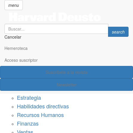
menu
Search
Search
search
Cancelar
Pasar
SECCIONES
al
Hemeroteca
Suscríbete a Harvard Deusto
contenido
principal
Acceso suscriptor
Acceso suscriptor
Suscríbete a la revista
Categorías
Newsletter
Márketing
Estrategia
Habilidades directivas
Recursos Humanos
Finanzas
Ventas