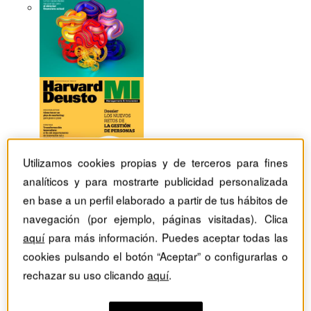
Utilizamos cookies propias y de terceros para fines
analíticos y para mostrarte publicidad personalizada
en base a un perfil elaborado a partir de tus hábitos de
navegación (por ejemplo, páginas visitadas). Clica
aquí
para más información. Puedes aceptar todas las
cookies pulsando el botón “Aceptar” o configurarlas o
Revistas Harvard Deusto
Habilidades directivas
rechazar su uso clicando
aquí
.
Chris Argyris: "Lo que más me interesa es el modo en el
que las personas generan acciones que son efectivas"