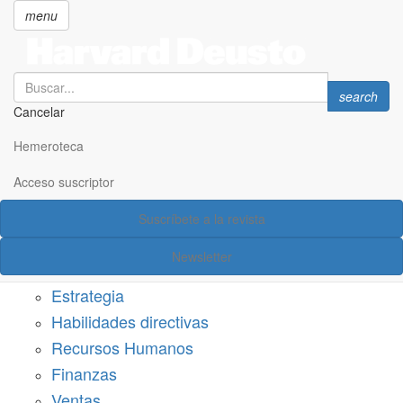
menu
Search
Search
search
Cancelar
Pasar
SECCIONES
al
Hemeroteca
Suscríbete a Harvard Deusto
contenido
principal
Acceso suscriptor
Acceso suscriptor
Suscríbete a la revista
Categorías
Newsletter
Márketing
Estrategia
Habilidades directivas
Recursos Humanos
Finanzas
Ventas