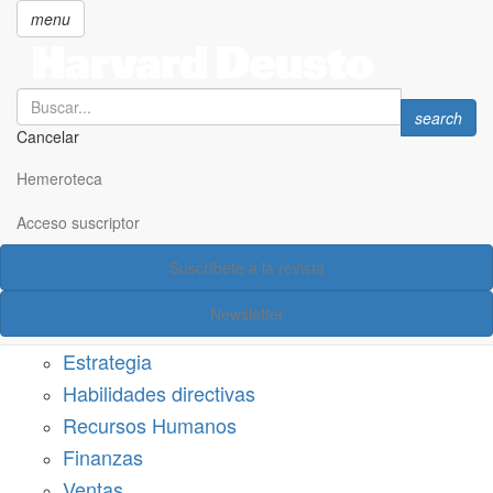
menu
Search
Search
search
Cancelar
Pasar
SECCIONES
al
Hemeroteca
Suscríbete a Harvard Deusto
contenido
principal
Acceso suscriptor
Acceso suscriptor
Suscríbete a la revista
Categorías
Newsletter
Márketing
Estrategia
Habilidades directivas
Recursos Humanos
Finanzas
Ventas