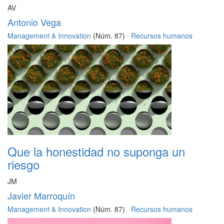
AV
Antonio Vega
Management & Innovation
(Núm. 87) ·
Recursos humanos
Que la honestidad no suponga un
riesgo
JM
Javier Marroquín
Management & Innovation
(Núm. 87) ·
Recursos humanos