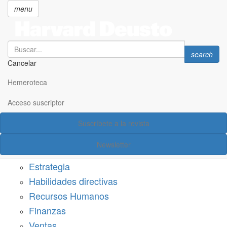
menu
Search
Search
search
Cancelar
Pasar
SECCIONES
al
Hemeroteca
Suscríbete a Harvard Deusto
contenido
principal
Acceso suscriptor
Acceso suscriptor
Suscríbete a la revista
Categorías
Newsletter
Márketing
Estrategia
Habilidades directivas
Recursos Humanos
Finanzas
Ventas