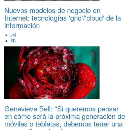
Nuevos modelos de negocio en
Internet: tecnologías 'grid'/'cloud' de la
información
JM
SB
Genevieve Bell: "Si queremos pensar
en cómo será la próxima generación de
móviles o tabletas, debemos tener una