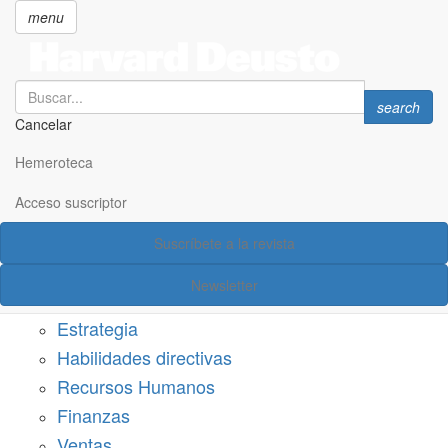
menu
Search
Search
search
Cancelar
Pasar
SECCIONES
al
Hemeroteca
Suscríbete a Harvard Deusto
contenido
principal
Acceso suscriptor
Acceso suscriptor
Suscríbete a la revista
Categorías
Newsletter
Márketing
Estrategia
Habilidades directivas
Recursos Humanos
Finanzas
Ventas