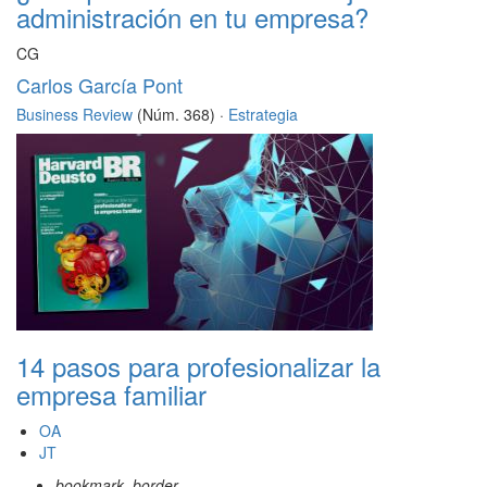
administración en tu empresa?
CG
Carlos García Pont
Business Review
(Núm. 368) ·
Estrategia
14 pasos para profesionalizar la
empresa familiar
OA
JT
bookmark_border