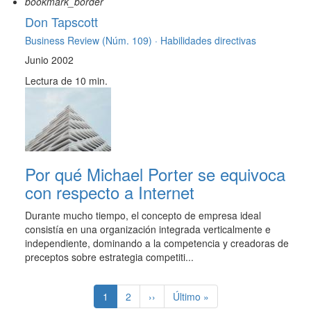
bookmark_border
Don Tapscott
Business Review (Núm. 109) ·
Habilidades directivas
Junio 2002
Lectura de 10 min.
Por qué Michael Porter se equivoca
con respecto a Internet
Durante mucho tiempo, el concepto de empresa ideal
consistía en una organización integrada verticalmente e
independiente, dominando a la competencia y creadoras de
preceptos sobre estrategia competiti...
Paginación
Página
1
Page
2
Siguiente
››
Última
Último »
actual
página
página