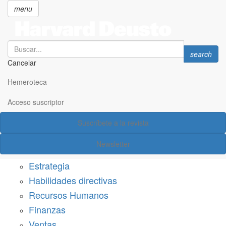
menu
Search
Search
search
Cancelar
Pasar
SECCIONES
al
Hemeroteca
Suscríbete a Harvard Deusto
contenido
principal
Acceso suscriptor
Acceso suscriptor
Suscríbete a la revista
Categorías
Newsletter
Márketing
Estrategia
Habilidades directivas
Recursos Humanos
Finanzas
Ventas