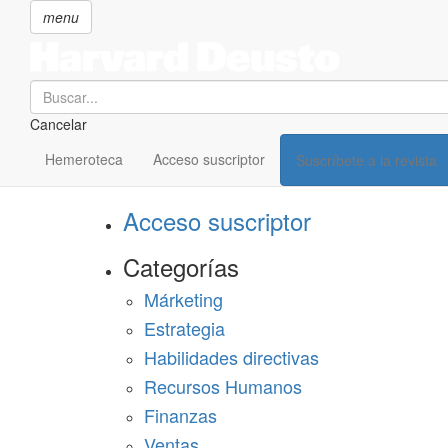
menu
Search
Cancelar
Pasar
SECCIONES
al
Hemeroteca
Acceso suscriptor
Suscríbete a la revista
Suscríbete a Harvard Deusto
contenido
principal
Acceso suscriptor
Categorías
Márketing
Estrategia
Habilidades directivas
Recursos Humanos
Finanzas
Ventas