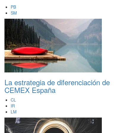
PB
SM
La estrategia de diferenciación de
CEMEX España
CL
IR
LM