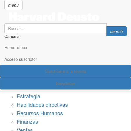
menu
Search
Search
search
Cancelar
Pasar
SECCIONES
al
Hemeroteca
Suscríbete a Harvard Deusto
contenido
principal
Acceso suscriptor
Acceso suscriptor
Suscríbete a la revista
Categorías
Newsletter
Márketing
Estrategia
Habilidades directivas
Recursos Humanos
Finanzas
Ventas