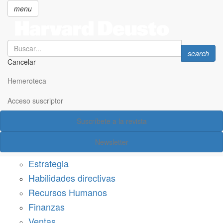
menu
Search
Search
search
Cancelar
Pasar
SECCIONES
al
Hemeroteca
Suscríbete a Harvard Deusto
contenido
principal
Acceso suscriptor
Acceso suscriptor
Suscríbete a la revista
Categorías
Newsletter
Márketing
Estrategia
Habilidades directivas
Recursos Humanos
Finanzas
Ventas