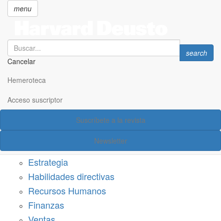
menu
Search
Search
search
Cancelar
Pasar
SECCIONES
al
Hemeroteca
Suscríbete a Harvard Deusto
contenido
principal
Acceso suscriptor
Acceso suscriptor
Suscríbete a la revista
Categorías
Newsletter
Márketing
Estrategia
Habilidades directivas
Recursos Humanos
Finanzas
Ventas