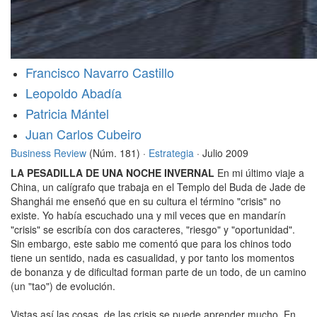
Francisco Navarro Castillo
Leopoldo Abadía
Patricia Mántel
Juan Carlos Cubeiro
Business Review
(Núm. 181) ·
Estrategia
· Julio 2009
LA PESADILLA DE UNA NOCHE INVERNAL
En mi último viaje a
China, un calígrafo que trabaja en el Templo del Buda de Jade de
Shanghái me enseñó que en su cultura el término "crisis" no
existe. Yo había escuchado una y mil veces que en mandarín
"crisis" se escribía con dos caracteres, "riesgo" y "oportunidad".
Sin embargo, este sabio me comentó que para los chinos todo
tiene un sentido, nada es casualidad, y por tanto los momentos
de bonanza y de dificultad forman parte de un todo, de un camino
(un "tao") de evolución.
Vistas así las cosas, de las crisis se puede aprender mucho. En