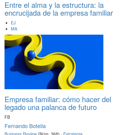
Entre el alma y la estructura: la
encrucijada de la empresa familiar
EJ
MA
Empresa familiar: cómo hacer del
legado una palanca de futuro
FB
Fernando Botella
Business Review
(Núm. 368) ·
Estrategia