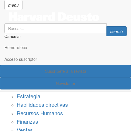
menu
Search
Search
search
Cancelar
Pasar
SECCIONES
al
Hemeroteca
Suscríbete a Harvard Deusto
contenido
principal
Acceso suscriptor
Acceso suscriptor
Suscríbete a la revista
Categorías
Newsletter
Márketing
Estrategia
Habilidades directivas
Recursos Humanos
Finanzas
Ventas