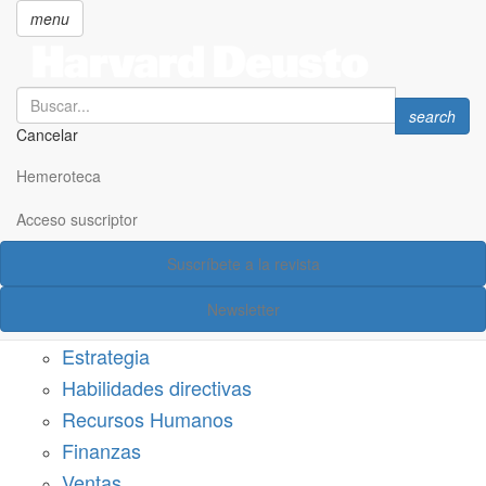
menu
Search
Search
search
Cancelar
Pasar
SECCIONES
al
Hemeroteca
Suscríbete a Harvard Deusto
contenido
principal
Acceso suscriptor
Acceso suscriptor
Suscríbete a la revista
Categorías
Newsletter
Márketing
Estrategia
Habilidades directivas
Recursos Humanos
Finanzas
Ventas