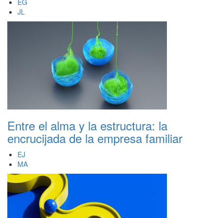
EG
JL
Entre el alma y la estructura: la
encrucijada de la empresa familiar
EJ
MA