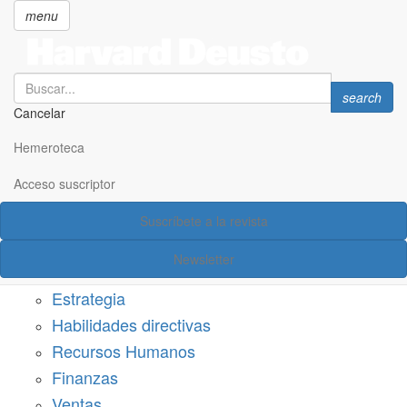
menu
Search
Search
search
Cancelar
Pasar
SECCIONES
al
Hemeroteca
Suscríbete a Harvard Deusto
contenido
principal
Acceso suscriptor
Acceso suscriptor
Suscríbete a la revista
Categorías
Newsletter
Márketing
Estrategia
Habilidades directivas
Recursos Humanos
Finanzas
Ventas