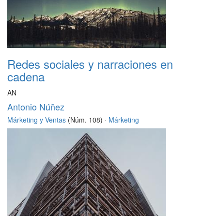
Redes sociales y narraciones en
cadena
AN
Antonio Núñez
Márketing y Ventas
(Núm. 108) ·
Márketing