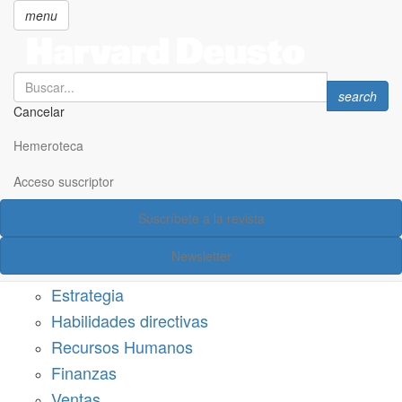
menu
Search
Search
search
Cancelar
Pasar
SECCIONES
al
Hemeroteca
Suscríbete a Harvard Deusto
contenido
principal
Acceso suscriptor
Acceso suscriptor
Suscríbete a la revista
Categorías
Newsletter
Márketing
Estrategia
Habilidades directivas
Recursos Humanos
Finanzas
Ventas