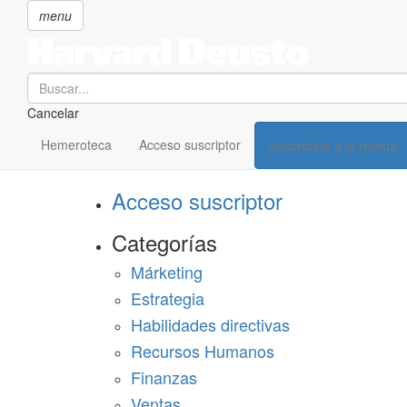
menu
Search
Cancelar
Pasar
SECCIONES
al
Hemeroteca
Acceso suscriptor
Suscríbete a la revista
Suscríbete a Harvard Deusto
contenido
principal
Acceso suscriptor
Categorías
Márketing
Estrategia
Habilidades directivas
Recursos Humanos
Finanzas
Ventas