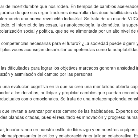
ar de incertidumbre que nos rodea. En tiempos de cambios acelerados,
rarse de que sus organizaciones desarrollan las doce habilidades cl
formando una nueva revolución industrial. Se trata de un mundo VUCA 
ón de todo, el Internet de las cosas, la nanotecnología, la domótica, la 
polarización social y política, que se ve alimentada por un alto nivel de
competencias necesarias para el futuro? ¿La sociedad puede digerir y 
tiples voces aconsejan desarrollar competencias como la adaptabilidad
s dificultades para lograr los objetivos marcados generan ansiedad im
sición y asimilación del cambio por las personas.
de una evolución cognitiva en la que se crea una mentalidad abierta ca
sponder a los desafíos, anticipar y propiciar cambios que puedan encontr
conductuales como emocionales. Se trata de una metacompetencia consti
 que invitan a avanzar por este camino de las habilidades. Expertos
dades blandas citadas, pues el resultado es innovación y progreso hum
r, incorporando en nuestro estilo de liderazgo y en nuestros equipos 
roblemas/pensamiento crítico y colaboración/mentalidad colaborativa. Es