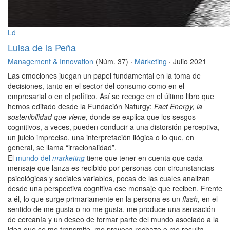
Ld
Luisa de la Peña
Management & Innovation
(Núm. 37) ·
Márketing
· Julio 2021
Las emociones juegan un papel fundamental en la toma de
decisiones, tanto en el sector del consumo como en el
empresarial o en el político. Así se recoge en el último libro que
hemos editado desde la Fundación Naturgy:
Fact Energy, la
sostenibilidad que viene,
donde se explica que los sesgos
cognitivos, a veces, pueden conducir a una distorsión perceptiva,
un juicio impreciso, una interpretación ilógica o lo que, en
general, se llama “irracionalidad”.
El
mundo del
marketing
tiene que tener en cuenta que cada
mensaje que lanza es recibido por personas con circunstancias
psicológicas y sociales variables, pocas de las cuales analizan
desde una perspectiva cognitiva ese mensaje que reciben. Frente
a él, lo que surge primariamente en la persona es un
flash
, en el
sentido de me gusta o no me gusta, me produce una sensación
de cercanía y un deseo de formar parte del mundo asociado a la
idea que se me transmite, me provoca rechazo o me resulta