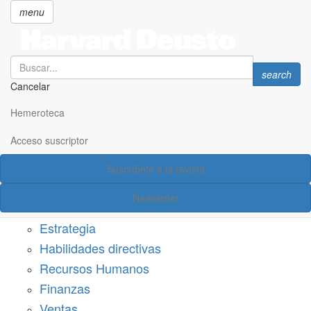
menu
Search
Search
search
Cancelar
Pasar
SECCIONES
al
Hemeroteca
Suscríbete a Harvard Deusto
contenido
principal
Acceso suscriptor
Acceso suscriptor
Suscríbete a la revista
Categorías
Newsletter
Márketing
Estrategia
Habilidades directivas
Recursos Humanos
Finanzas
Ventas