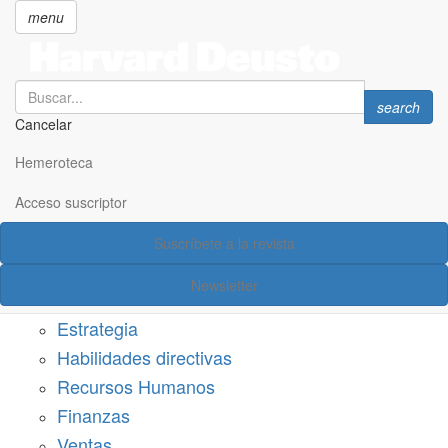
menu
Search
Search
search
Cancelar
Pasar
SECCIONES
al
Hemeroteca
Suscríbete a Harvard Deusto
contenido
principal
Acceso suscriptor
Acceso suscriptor
Suscríbete a la revista
Categorías
Newsletter
Márketing
Estrategia
Habilidades directivas
Recursos Humanos
Finanzas
Ventas