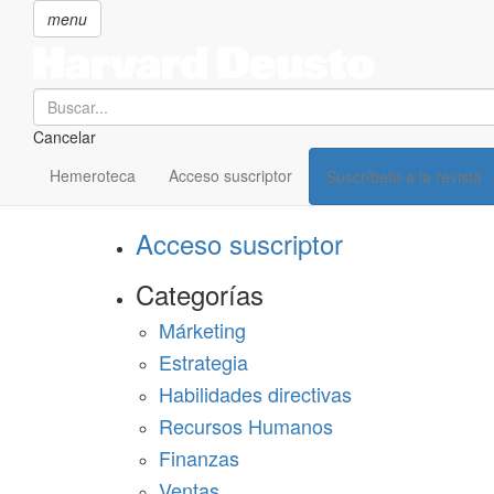
menu
Search
Cancelar
Pasar
SECCIONES
al
Hemeroteca
Acceso suscriptor
Suscríbete a la revista
Suscríbete a Harvard Deusto
contenido
principal
Acceso suscriptor
Categorías
Márketing
Estrategia
Habilidades directivas
Recursos Humanos
Finanzas
Ventas