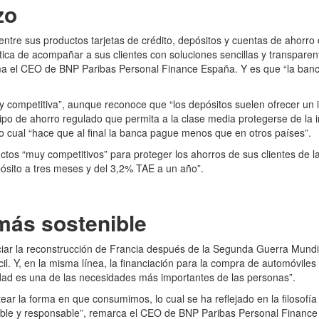
zo
re sus productos tarjetas de crédito, depósitos y cuentas de ahorro 
tica de acompañar a sus clientes con soluciones sencillas y transpar
irma el CEO de BNP Paribas Personal Finance España. Y
es que “la banc
y competitiva”, aunque reconoce que “los depósitos suelen ofrecer un
tipo de ahorro regulado que permita a la clase media protegerse de la 
 lo cual “hace que al final la banca pague menos que en otros países”.
 “muy competitivos” para proteger los ahorros de sus clientes de la in
ósito a tres meses y del 3,2% TAE a un año”.
más sostenible
ar la reconstrucción de Francia después de la Segunda Guerra Mundia
il. Y, en la misma línea, la financiación para la compra de automóvile
lidad es una de las necesidades más importantes de las personas”.
ntear la forma en que consumimos, lo cual se ha reflejado en la filos
le y responsable”, remarca el CEO de BNP Paribas Personal Finance 