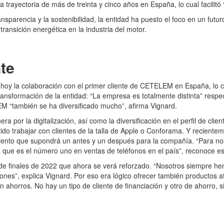
a trayectoria de más de treinta y cinco años en España, lo cual facilitó
ransparencia y la sostenibilidad, la entidad ha puesto el foco en un fut
transición energética en la industria del motor.
te
hoy la colaboración con el primer cliente de CETELEM en España, lo ci
ransformación de la entidad: “La empresa es totalmente distinta” resp
M “también se ha diversificado mucho”, afirma Vignard.
ra por la digitalización, así como la diversificación en el perfil de cli
itido trabajar con clientes de la talla de Apple o Conforama. Y recien
iento que supondrá un antes y un después para la compañía. “Para nos
 que es el número uno en ventas de teléfonos en el país”, reconoce est
e finales de 2022 que ahora se verá reforzado. “Nosotros siempre hem
ones”, explica Vignard. Por eso era lógico ofrecer también productos at
nen ahorros. No hay un tipo de cliente de financiación y otro de ahorr