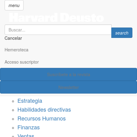
menu
Search
Search
search
Cancelar
Pasar
SECCIONES
al
Hemeroteca
Suscríbete a Harvard Deusto
contenido
principal
Acceso suscriptor
Acceso suscriptor
Suscríbete a la revista
Categorías
Newsletter
Márketing
Estrategia
Habilidades directivas
Recursos Humanos
Finanzas
Ventas