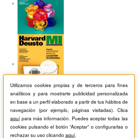
Utilizamos cookies propias y de terceros para fines
analíticos y para mostrarte publicidad personalizada
en base a un perfil elaborado a partir de tus hábitos de
navegación (por ejemplo, páginas visitadas). Clica
aquí
para más información. Puedes aceptar todas las
Revistas Harvard Deusto
Habilidades directivas
Estrategias para dialogar con tus colaboradores con
cookies pulsando el botón “Aceptar” o configurarlas o
autenticidad y propósito
rechazar su uso clicando
aquí
.