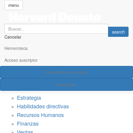
menu
Search
Search
search
Cancelar
Pasar
SECCIONES
al
Hemeroteca
Suscríbete a Harvard Deusto
contenido
principal
Acceso suscriptor
Acceso suscriptor
Suscríbete a la revista
Categorías
Newsletter
Márketing
Estrategia
Habilidades directivas
Recursos Humanos
Finanzas
Ventas