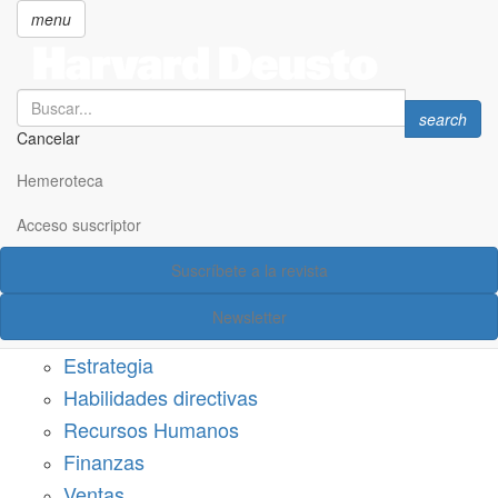
menu
Search
Search
search
Cancelar
Pasar
SECCIONES
al
Hemeroteca
Suscríbete a Harvard Deusto
contenido
principal
Acceso suscriptor
Acceso suscriptor
Suscríbete a la revista
Categorías
Newsletter
Márketing
Estrategia
Habilidades directivas
Recursos Humanos
Finanzas
Ventas