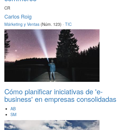
CR
Carlos Roig
Márketing y Ventas
(Núm. 123) ·
TIC
Cómo planificar iniciativas de 'e-
business' en empresas consolidadas
AB
SM