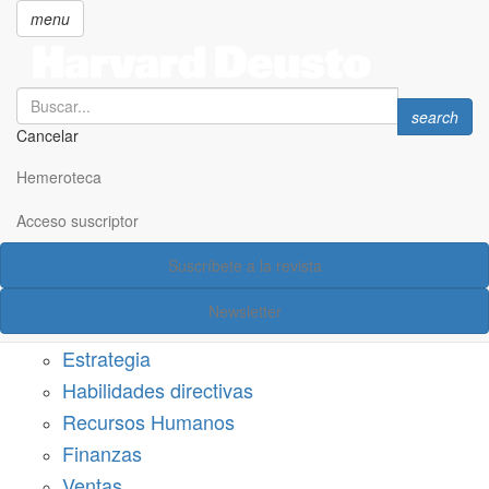
menu
Search
Search
search
Cancelar
Pasar
SECCIONES
al
Hemeroteca
Suscríbete a Harvard Deusto
contenido
principal
Acceso suscriptor
Acceso suscriptor
Suscríbete a la revista
Categorías
Newsletter
Márketing
Estrategia
Habilidades directivas
Recursos Humanos
Finanzas
Ventas