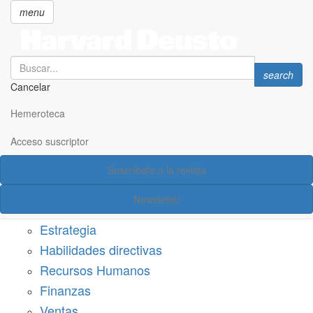
menu
Search
Search
search
Cancelar
Pasar
SECCIONES
al
Hemeroteca
Suscríbete a Harvard Deusto
contenido
principal
Acceso suscriptor
Acceso suscriptor
Suscríbete a la revista
Categorías
Newsletter
Márketing
Estrategia
Habilidades directivas
Recursos Humanos
Finanzas
Ventas