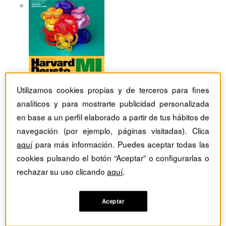
Utilizamos cookies propias y de terceros para fines
analíticos y para mostrarte publicidad personalizada
en base a un perfil elaborado a partir de tus hábitos de
navegación (por ejemplo, páginas visitadas). Clica
aquí
para más información. Puedes aceptar todas las
cookies pulsando el botón “Aceptar” o configurarlas o
rechazar su uso clicando
aquí
.
Revistas Harvard Deusto
Márketing
Aceptar
Inversión en comunicación y valor de marca: ¿qué pasa
en tiempos de crisis?