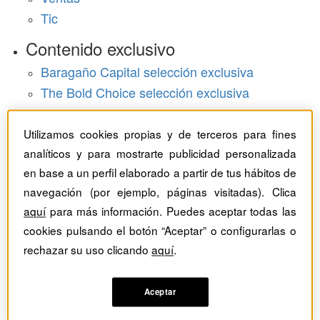
Tic
Contenido exclusivo
Baragaño Capital selección exclusiva
The Bold Choice selección exclusiva
Top Employers selección exclusiva
Utilizamos cookies propias y de terceros para fines
Hemeroteca
analíticos y para mostrarte publicidad personalizada
Monográficos
en base a un perfil elaborado a partir de tus hábitos de
navegación (por ejemplo, páginas visitadas). Clica
Dossieres
aquí
para más información. Puedes aceptar todas las
cookies pulsando el botón “Aceptar” o configurarlas o
Revistas del mes
rechazar su uso clicando
aquí
.
Aceptar