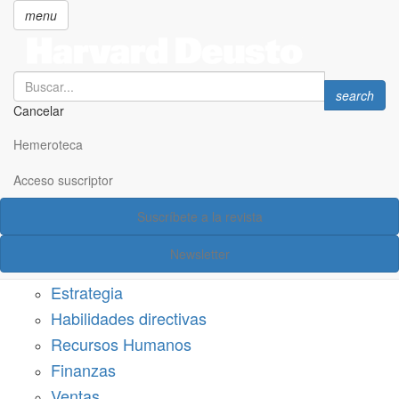
menu
Search
Search
search
Cancelar
Pasar
SECCIONES
al
Hemeroteca
Suscríbete a Harvard Deusto
contenido
principal
Acceso suscriptor
Acceso suscriptor
Suscríbete a la revista
Categorías
Newsletter
Márketing
Estrategia
Habilidades directivas
Recursos Humanos
Finanzas
Ventas