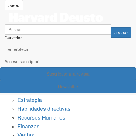
menu
Search
Search
search
Cancelar
Pasar
SECCIONES
al
Hemeroteca
Suscríbete a Harvard Deusto
contenido
principal
Acceso suscriptor
Acceso suscriptor
Suscríbete a la revista
Categorías
Newsletter
Márketing
Estrategia
Habilidades directivas
Recursos Humanos
Finanzas
Ventas