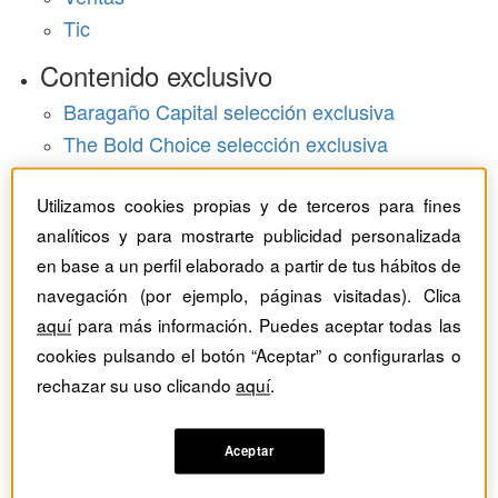
Tic
Contenido exclusivo
Baragaño Capital selección exclusiva
The Bold Choice selección exclusiva
Top Employers selección exclusiva
Utilizamos cookies propias y de terceros para fines
Hemeroteca
analíticos y para mostrarte publicidad personalizada
en base a un perfil elaborado a partir de tus hábitos de
Monográficos
navegación (por ejemplo, páginas visitadas). Clica
Dossieres
aquí
para más información. Puedes aceptar todas las
cookies pulsando el botón “Aceptar” o configurarlas o
Revistas del mes
rechazar su uso clicando
aquí
.
Aceptar