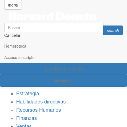
menu
Search
Search
search
Cancelar
Pasar
SECCIONES
al
Hemeroteca
Suscríbete a Harvard Deusto
contenido
principal
Acceso suscriptor
Acceso suscriptor
Suscríbete a la revista
Categorías
Newsletter
Márketing
Estrategia
Habilidades directivas
Recursos Humanos
Finanzas
Ventas