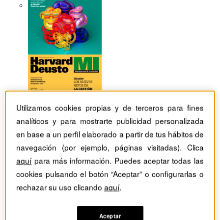
Utilizamos cookies propias y de terceros para fines
analíticos y para mostrarte publicidad personalizada
en base a un perfil elaborado a partir de tus hábitos de
navegación (por ejemplo, páginas visitadas). Clica
aquí
para más información. Puedes aceptar todas las
cookies pulsando el botón “Aceptar” o configurarlas o
rechazar su uso clicando
aquí
.
Revistas Harvard Deusto
Finanzas
La agenda verde será financiera o no será
Aceptar