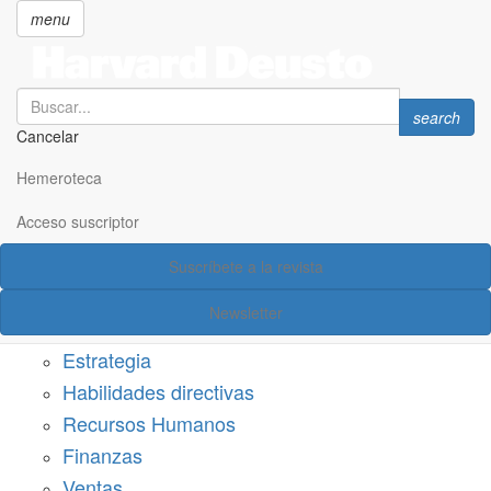
menu
Search
Search
search
Cancelar
Pasar
SECCIONES
al
Hemeroteca
Suscríbete a Harvard Deusto
contenido
principal
Acceso suscriptor
Acceso suscriptor
Suscríbete a la revista
Categorías
Newsletter
Márketing
Estrategia
Habilidades directivas
Recursos Humanos
Finanzas
Ventas