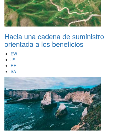
Hacia una cadena de suministro
orientada a los beneficios
EW
JS
RE
SA