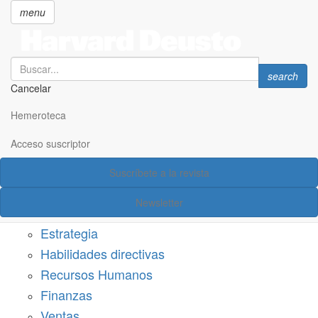
menu
Search
Search
search
Cancelar
Pasar
SECCIONES
al
Hemeroteca
Suscríbete a Harvard Deusto
contenido
principal
Acceso suscriptor
Acceso suscriptor
Suscríbete a la revista
Categorías
Newsletter
Márketing
Estrategia
Habilidades directivas
Recursos Humanos
Finanzas
Ventas