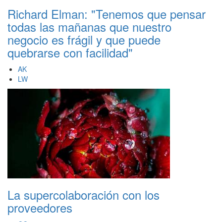
Richard Elman: "Tenemos que pensar
todas las mañanas que nuestro
negocio es frágil y que puede
quebrarse con facilidad"
AK
LW
La supercolaboración con los
proveedores